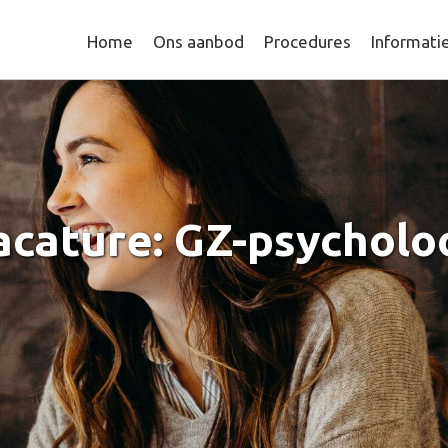
Home
Ons aanbod
Procedures
Informati
acature: GZ-psycholo