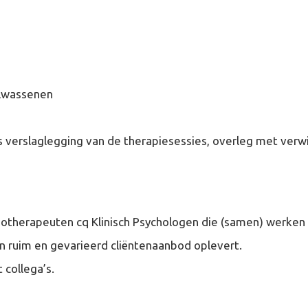
olwassenen
erslaglegging van de therapiesessies, overleg met verwij
therapeuten cq Klinisch Psychologen die (samen) werken i
 ruim en gevarieerd cliëntenaanbod oplevert.
collega’s.